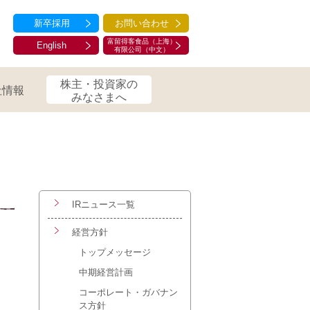
新卒採用
お問い合わせ
富留得客食品（上海）
English
有限公司（中文）
株主・投資家の
社情報
みなさまへ
IRニュース一覧
経営方針
トップメッセージ
中期経営計画
コーポレート・ガバナン
ス方針